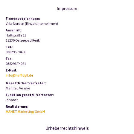
Impressum
Firmen­bezeichnung:
Villa Norden (Einzelunternehmen)
Anschrift:
Haffstraße 13
18230 Ostseebad Rerik
Tel.:
038296 70456
Fax:
038296 74081
E-Mail:
info
@
haffidyll.de
Gesetzlicher Vertreter:
Manfred Venske
Funktion gesetzl. Vertreter:
Inhaber
Realisierung:
MANET Marketing GmbH
Urheber­rechtshinweis