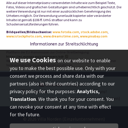
Alle auf dieser Internetpräsenz verwendeten Inhalte wie zum Beispiel Texte,
Fotos, Videos und grafischen Gestaltungen sind urheberrechtlich geschützt. Die
weitere Verwendung ist nur mit einer ausdrücklichen Genehmigung des
Urhebers möglich. Die Verwendung unerlaubt kopierter oder veränderter
Inhalte ist gemäß §106 ff. UrhG strafbar und kann zu
Schadensersatzforderungen führen.
Bildquellen/Bildnachweise:
www.fotolia.com
,
stock.adobe.com
,
www.istockphoto.com
,
www.dreamstime.com
,
www.pixabay.com
Informationen zur Streitschlichtung
Plattform der EU-Kommission zur Online-Streitbeilegung:
https://ec.europa.eu/consumers/odr
on our website to enable
Wir sind nicht bereit oder verpflichtet, an Streitbeilegungsverfahren vor einer
Verbraucherschlichtungsstelle teilzunehmen.
you to make the best possible use. Only with your
consent we process and share data with our
partners (also in third countries) according to our
Kontakt
⋅
instagram
⋅
privacy policy for the purposes:
Analytics,
facebook
- Urlaub in MV - folgen Sie uns!
⋅
Impressum
⋅
Datenschutz
(Zustimmungseinstellungen)
Translation
. We thank you for your consent. You
can revoke your consent at any time with effect
for the future.
© 2026
Villa Norden (Einzelunternehmen)